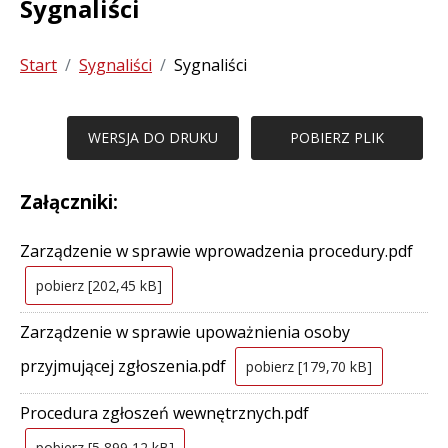
Sygnaliści
Start
Sygnaliści
Sygnaliści
WERSJA DO DRUKU
POBIERZ PLIK
Załączniki:
Zarządzenie w sprawie wprowadzenia procedury.pdf
pobierz [202,45 kB]
Zarządzenie w sprawie upoważnienia osoby
przyjmującej zgłoszenia.pdf
pobierz [179,70 kB]
Procedura zgłoszeń wewnętrznych.pdf
pobierz [5 899,12 kB]