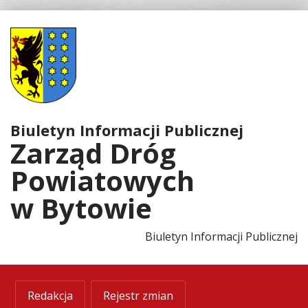
Sygnaliści
-
Biuletyn
Informacji
Biuletyn Informacji Publicznej
Publicznej
Zarząd Dróg
Zarząd
Powiatowych
Dróg
w Bytowie
Powiatowych
Biuletyn Informacji Publicznej
w
Bytowie
Redakcja
Rejestr zmian